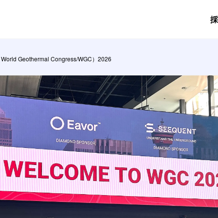
採
s/WGC）2026
Geothermal Congress/WGC）2026