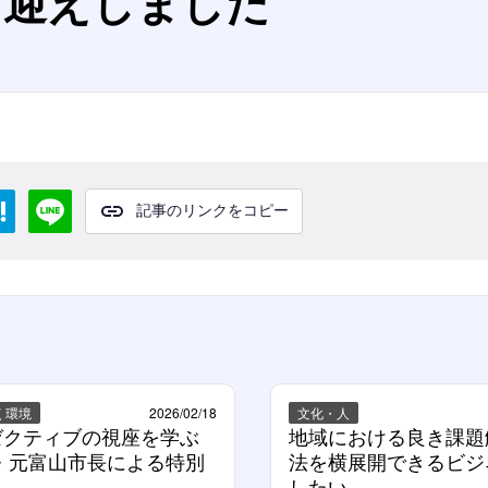
お迎えしました
記事のリンクをコピー
く環境
2026/02/18
文化・人
クティブの視座を学ぶ 
地域における良き課題
森・元富山市長による特別
法を横展開できるビジ
したい