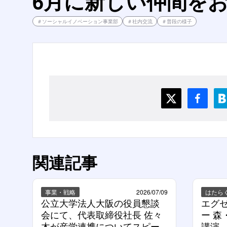
6月に新しい仲間を
＃
ソーシャルイノベーション事業部
＃
社内交流
＃
普段の様子
関連記事
事業・戦略
2026/07/09
はたら
公立大学法人大阪の役員懇談
エグゼ
会にて、代表取締役社長 佐々
ー 
木が産学連携についてスピー
講演