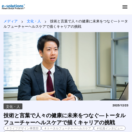
技術と言葉で人々の健康に未来をつなぐ―トータルフューチャーヘルス
メディア
採用トップ
文化・人
技術と言葉で人々の健康に未来をつなぐ―トータ
ルフューチャーヘルスケアで描くキャリアの挑戦
メディア
キャリア登録
求人一覧
2025/12/23
文化・人
技術と言葉で人々の健康に未来をつなぐ―トータル
フューチャーヘルスケアで描くキャリアの挑戦
＃
ライフデザイン事業部
＃
トータルフューチャーヘルスケア
＃
社員インタビュー