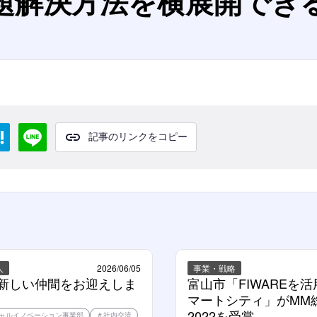
題解決方法を横展開でき
記事のリンクをコピー
人
2026/06/05
事業・戦略
に新しい仲間をお迎えしま
富山市「FIWAREを
マートシティ」がMM
2022を受賞
ャルイノベーション事業部
＃
社内交流