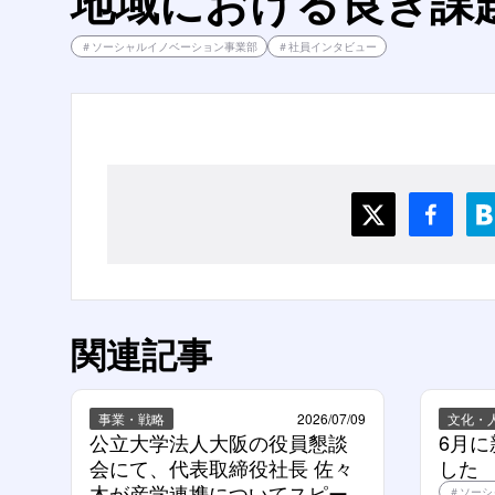
地域における良き課
＃
ソーシャルイノベーション事業部
＃
社員インタビュー
関連記事
事業・戦略
2026/07/09
文化・
公立大学法人大阪の役員懇談
6月
会にて、代表取締役社長 佐々
した
木が産学連携についてスピー
＃
ソーシ